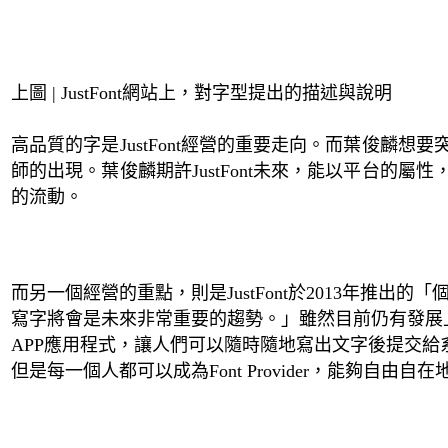
上圖 |
JustFont
網站上，對字型提出的描述與說明
高品質的字是
JustFont
經營的重要走向。而葉俊麟想要
師的出現。葉俊麟期許
JustFont
未來，能以平台的屬性
的流動。
而另一個經營的重點，則是
JustFont於
2013
年推出的
「
寫字將會是未來非常重要的趨勢。」雖然目前仍有發展
APP
應用程式，讓人們可以隨時隨地寫出文字後提交給
但是每一個人都可以成為
Font Provider
，能夠自由自在