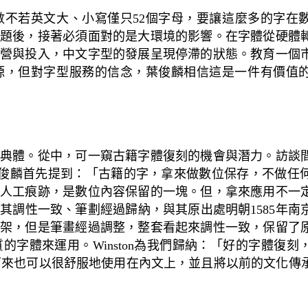
數不若英文大、小寫僅只
52
個字母，要讓這麼多的字在
題後，接著必須面對的是大環境的影響。在字體從硬體
營與投入，中文字型的發展呈現停滯的狀態。教育一個
源，但對字型服務的信念，葉俊麟相信這是一件有價值
典體。從中，可一窺古籍字體復刻的機會與潛力。訪談
俊麟首先提到：「古籍的字，拿來做數位保存，不做任
人工痕跡，是數位內容保留的一塊。但，拿來應用不一
，其調性一致、筆劃經過歸納，與其原出處明朝
1585
年南
架，但是筆畫經過調整，整套看起來調性一致，保留了
質的字體來運用。
Winston
為我們
歸納：「好的字體復刻
下來也可以很舒服地使用在內文上，並且將以前的文化傳