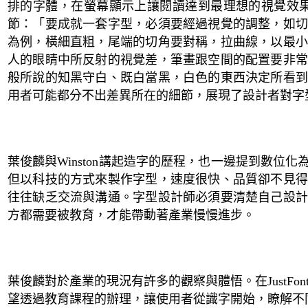
排的字體，在螢幕顯示上讓閱讀達到最理想的視覺效
節：
「
要成就一套字型，
必須要經過視覺的調整，如
為例，橫細直粗，尾端的切角要對稱，拉曲線，以最
人的眼睛中所反射的視覺差，筆畫跟空間的配置要非常
般所說的知黑守白、既白當黑，白色的東西決定所看到
用者可能都分不出差異所在的細節，展現了設計者對字
葉俊麟與
Winston講起
造字的歷程，也一邊提到數位化
但以科技的方式來製作字型，速度很快、品質卻不見得
往往缺乏交流與溝通。字型設計師必須要清楚自己設計
方都需要被教育，才能帶動著產業慢慢進步。
葉俊麟對於產業的現況有許多的觀察與體悟。在
JustFon
望透過教育課程的辦理，讓使用者從識字開始，瞭解不