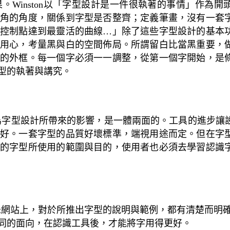
果。
Winston以
「字型設計是一件很執著的事情
」作為開
切角的角度，關係到字型是否整齊；定義筆畫，沒有一套
小控制點達到最靈活的曲線
…
」除了這些字型設計的基本
用心，考量黑與白的空間佈局。所謂留白比當黑重要，
的外框。每一個字必須一一調整，從第一個字開始，是
型的執著與講究。
為字型設計所帶來的影響，是一體兩面的。工具的進步讓
好。一套字型的品質好壞標準，端視用途而定。但在字
的字型所使用的範圍與目的，使用者也必須去學習認識
t
網站上，對於所推出字型的說明與範例，都有清楚而明
同的面向，在認識工具後，才能將字用得更好。