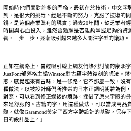
開始時他們面對許多的門檻。最初在於技術，中文字
到，是很大的挑戰。經過不斷的努力，克服了技術的問
錢，是這個產業既有的現實；過去
20
年間，缺乏業者經
時間與心血投入，雖然曾猶豫是否能夠掌握足夠的資
養，一步一步，逐漸吸引越來越多人關注字型的議題。
正如在網路上，曾經吸引線上網友們熱烈討論的康熙字
JustFont
部落格主編
Winston
對古籍字體復刻的想法。
葉
態，感覺起來有古味，是一條路。它不那麼一致，沒有
種做法，以被設計師們所推崇的日本正調明朝體為例
對照，可以看到修正過後的痕跡。採借了原來字體的骨
來是舒服的。古籍的字，用這種做法，可以當成高品
髓，就像
Garamond
奠定了西方字體設計的基礎，保存
日的設計品上。」