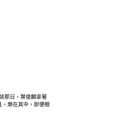
談那日，葉俊麟
拿著
性
，樂在其中，即便眼