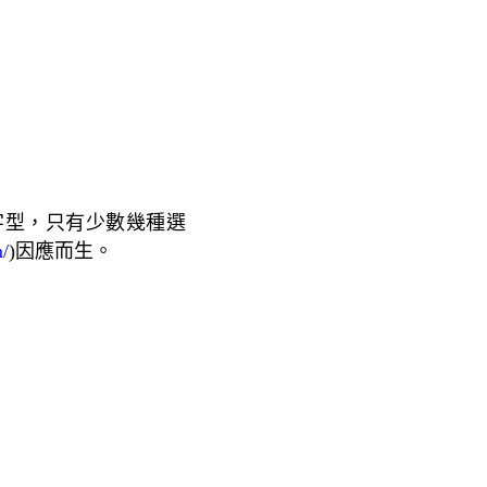
字型，只有少數幾種選
m/
)
因應而生。