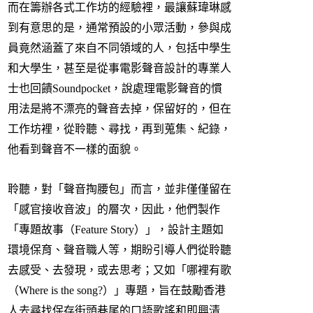
而在籌辦各式工作坊的經驗裡，最讓蘇瑋琳感
到有意思的是，通常預設的小眾活動，參與成
員竟然涵蓋了來自不同領域的人，包括中學生
和大學生，甚至是從事電影聲音設計的專業人
士也回饋Soundpocket，說處理電影聲音的慣
用法是將不漂亮的聲音去掉，保留好的，但在
工作坊裡，從聆聽、尋找，再到蒐集、紀錄，
他看到聲音不一樣的面貌。
聆聽，對「聲音掏腰包」而言，並非僅僅留在
「感官接收音波」的層次，因此，他們製作
「專題故事（Feature Story）」，設計主題如
環境保育、聲音職人等，期盼引導人們從聆聽
去感受、去發現，或去思考；又如「哪裡有歌
（Where is the song?）」專題，旨在鼓勵香港
人去尋找保存街頭巷尾的口語歌謠和即興清