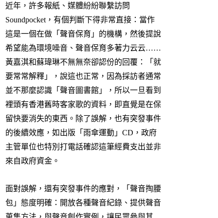
近年，許多報紙、媒體紛紛聯繫訪問
Soundpocket，有個判斷下得非常直接：當作
這是一個在做「聲音保育」的機構，然後提說
希望能為環境噪音、聲音保育多著力云云……
黃嘉淇和蘇瑋琳不無無奈卻認份的回覆：「就
要常常解釋」，說這也正常，因為採訪者通常
並不那麼認識「聲音圖書館」，所以一旦看到
裡頭有香港舊時客家歌的資料，即直覺是在保
留快要消失的東西。除了誤解，也有突發事件
的後續效應，如出版「雨傘運動」CD，政府
主管單位也特別打電話確認這筆經費支出並非
來自政府資金。
面對誤解，還有突發事件的應對，「聲音掏腰
包」態度明確：開放各種聲音紀錄、提供聲音
蒐集方法，與聲音創作實例，讓民眾參與其