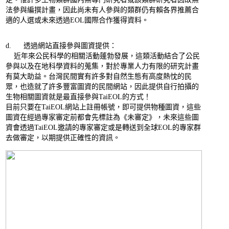
法參與編撰計畫，因此尚未有人參與的類群仍有賴各界推薦合
適的人選或未來透過EOL國際合作獲得資料。
d. 透過網站直接參與圖資提供：
近年來公民科學的相關活動蓬勃發展，這類活動結合了公民
參與以及在地科學資料的蒐集，對於專業人力有限的研究計畫
有莫大助益。台灣民間實有許多對自然生態有高度熱忱的民
眾，也造就了許多豐富圖資的民間網站，因此提供自行拍攝的
生物相關圖資就是最直接參與TaiEOL的方式！
目前只要在TaiEOL網站上註冊帳號，即可提供物種圖資，這些
圖資在經過專家審定前都會先標註為《未審定》，未來這些圖
資會透過TaiEOL邀請的專家審定或是轉送到全球EOL的專家群
去做審定，以期提供正確性的資訊。