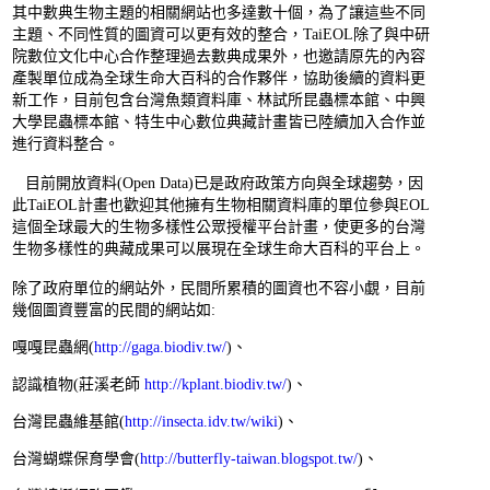
其中數典生物主題的相關網站也多達數十個，為了讓這些不同
主題、不同性質的圖資可以更有效的整合，TaiEOL除了與中研
院數位文化中心合作整理過去數典成果外，也邀請原先的內容
產製單位成為全球生命大百科的合作夥伴，協助後續的資料更
新工作，目前包含台灣魚類資料庫、林試所昆蟲標本館、中興
大學昆蟲標本館、特生中心數位典藏計畫皆已陸續加入合作並
進行資料整合。
目前開放資料(Open Data)已是政府政策方向與全球趨勢，因
此TaiEOL計畫也歡迎其他擁有生物相關資料庫的單位參與EOL
這個全球最大的生物多樣性公眾授權平台計畫，使更多的台灣
生物多樣性的典藏成果可以展現在全球生命大百科的平台上。
除了政府單位的網站外，民間所累積的圖資也不容小覷，目前
幾個圖資豐富的民間的網站如:
嘎嘎昆蟲網(
http://gaga.biodiv.tw/
)、
認識植物(莊溪老師
http://kplant.biodiv.tw/
)、
台灣昆蟲維基館(
http://insecta.idv.tw/wiki
)、
台灣蝴蝶保育學會(
http://butterfly-taiwan.blogspot.tw/
)、