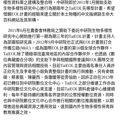
樣性資料庫之建構及整合時，中研院即於2011年1月開始支助
生物多樣性研究中心進行為期兩年之TaiEOL先導型計畫，希望
借鏡EOL計畫的經驗來建立關於本土物種的中文版網路生命大
百科網站及其架構。
2011年6月在農委會林務局之贊助下委託中研院生物多樣性
研究中心開始進行第一期為期三年的TaiEOL計畫，計畫主持人
為邵廣昭研究員。2012年9月中研院也正式與EOL計畫簽訂合
作備忘錄(MoU)，成為國際EOL計畫的第16個全球合作夥伴。
TaiEOL除了積極尋找臺灣地區的內容合作夥伴外，也透過《數
位典藏國合分項》的支助下參與相關國際會議與EOL團隊交流
內容管理與資訊相關技術。目前TaiEOL主要由兩名專任人員許
正欣先生及李香瑩小姐負責整個計畫的執行與推動，另有麥舘
碩、蔡素甄、陳麗西、吳瓊媛等從旁協助。因許正欣在2013年
初已轉任到中研院數位文化中心，TaiEOL之部分維運工作亦由
中研院數位文化中心來支援，目前TaiEOL資料倉儲中心維運順
利，每年不斷持續的匯集各界提供的公眾授權數位資源，同時
也與中研院數位文化中心合作進行相關的數位推廣服務，以期
增進這些典藏資源之應用效益，達到國內外生物多樣性保育與
教育推廣之效。