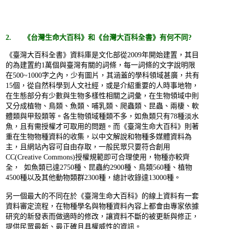
2. 《台灣生命大百科》和《台灣大百科全書》有何不同?
《臺灣大百科全書》資料庫是文化部從2009年開始建置，其目
的為建置約1萬個與臺灣有關的詞條，每一詞條的文字說明限
在500~1000字之內，少有圖片，其涵蓋的學科領域甚廣，共有
15個，從自然科學到人文社經，或是介紹重要的人時事地物，
在生態部分有少數與生物多樣性相關之詞彙，在生物領域中則
又分成植物、鳥類、魚類、哺乳類、爬蟲類、昆蟲、兩棲、軟
體類與甲殼類等。各生物領域種類不多，如魚類只有78種淡水
魚，且有需授權才可取用的問題。而《臺灣生命大百科》則著
重在生物物種資料的收集，以中文解說和物種多媒體資料為
主，且網站內容可自由存取，一般民眾只要符合創用
CC(Creative Commons)授權規範即可合理使用，物種亦較齊
全， 如魚類已達2750種、昆蟲約2900種、鳥類560種、植物
4500種以及其他動物類群2300種，總計收錄達13000種。
另一個最大的不同在於《臺灣生命大百科》的線上資料有一套
資料審定流程，在物種學名與物種資料內容上都會由專家依據
研究的新發表而做適時的修改，讓資料不斷的被更新與修正，
提供民眾最新、最正確且具權威性的資訊。