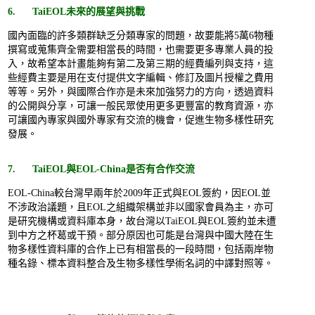
6. TaiEOL未來的展望與挑戰
國內面臨的許多類群缺乏分類專家的問題，故要能將5萬6物種
撰寫或蒐集齊全需要相當長的時間，也需要更多專業人員的投
入，故希望本計畫能夠有第二及第三期的經費編列與支持，這
些經費主要是用在支付提供文字編輯、修訂及圖片授權之費用
等等。另外，與國際合作亦是未來加強努力的方向，透過資料
的公開與分享，可讓一般民眾使用更多更豐富的教育資源，亦
可讓國內專家與國外專家有交流的機會，促進生物多樣性研究
發展。
7. TaiEOL與EOL-China是否有合作交流
EOL-China較台灣早兩年於2009年正式與EOL簽約，因EOL並
不涉政治議題，且EOL之組織架構並非以國家會員為主，亦可
是研究機構或資料庫本身，故台灣以TaiEOL與EOL簽約並未遭
到中方之杯葛或干預。部分原因也可能是台灣與中國大陸在生
物多樣性資料庫的合作上已有相當長的一段時間，包括兩岸物
種名錄、標本資料整合及生物多樣性學術名詞的中譯對照等。