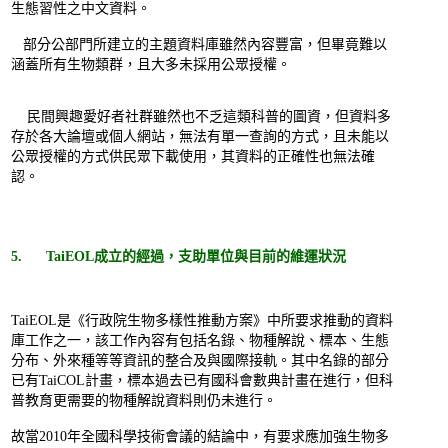
生態習性之中文資料。
部分公部門所建立的主題資料庫雖然內容豐富，但畢竟難以
涵蓋所有生物類群，且大多未採用公眾授權。
民間興趣愛好者社群雖然也不乏這類科普的圖資，但資料多
存於各大論壇或個人網站，無法有單一查詢的方式，且未能以
公眾授權的方式供民眾下載使用，其資料的正確性也無法確
認。
5. TaiEOL成立的經過，支助單位與目前的維運狀況
TaiEOL是《行政院生物多樣性推動方案》中所要求推動的資料
庫工作之一，該工作內容有包括名錄、物種解說、標本、生態
分布、外來種等等資訊的整合及與國際接軌。其中名錄的部分
已有TaiCOL計畫，標本過去已有國科會數典計畫在進行，但科
普教育更需要的物種解說資料則仍未進行。
故當2010年全國科學技術會議的結論中，有要求應加強生物多