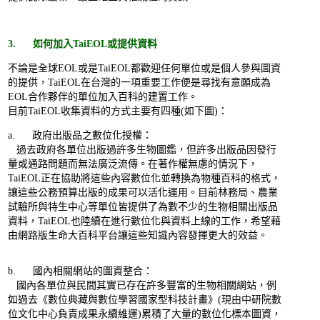
3. 如何加入TaiEOL或提供資料
不論是全球EOL或是TaiEOL都歡迎任何單位或是個人參與圖資
的提供，TaiEOL在台灣的一項重要工作便是尋找有意願成為
EOL合作夥伴的單位加入百科的建置工作。
目前TaiEOL收集資料的方式主要有四種(如下圖)：
a. 政府出版品之數位化授權：
過去政府各單位出版過許多生物圖鑑，但許多出版品因發行
量或通路問題而無法廣泛流傳。在著作權無慮的情況下，
TaiEOL正在協助將這些內容數位化並轉換為物種百科的格式，
讓這些公務預算出版的成果可以活化運用。目前林務局、農業
試驗所與特生中心等單位皆提供了為數不少的生物相關出版品
資料，TaiEOL也陸續在進行數位化與資料上線的工作，希望藉
由網路版生命大百科平台讓這些知識內容發揮更大的效益。
b. 國內相關網站的圖資整合：
國內各單位與民間其實已存在許多豐富的生物相關網站，例
如過去《數位典藏與數位學習國家型科技計畫》(現由中研院數
位文化中心負責成果永續維運)累積了大量的數位化標本圖資，