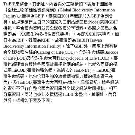
TaiBIF來整合，其網址、內容與分工架構如下表及下圖因為
《全球生物多樣性資訊機構》(Global Biodiversity Information
Facility)之簡稱為GBIF，臺灣自2001年起即加入GBIF為副會
員，依規定須建立自己的國家入口網站或節點(Node)來與GBIF
接軌，整合國內資料並與全球各國分享資料。各國之節點之名
稱即為「XX國生物多樣性資訊機構」，亦即XXBIF來稱呼，如
日本為JBIF、韓國為KBIF、故臺灣即為TaiBIF(Taiwan
Biodiversity Information Facility)。除了GBIF外，國際上還有整
合全球物種名錄的Catalog of Life(COL)、全球生命條碼Barcode
of Life(BOL)及全球生命大百科Encyclopedia of Life (EOL)。臺
灣也都建置有與這些國際計畫相對應的網站，也就依同樣的模
式用TaiCOL(臺灣物種名錄，為過去的TaiBNET)、TaiBOL(臺
灣生命條碼，也包含野生物冷凍遺傳物質典藏的標本資訊在
內)，及TaiEOL(臺灣生命大百科)來命名，易懂易記。這些網站
的資料不但各自整合國內資料庫與全球之網站對應接軌，相互
分享資料，同時也彼此支援透過TaiBIF來整合，其網址、內容
與分工架構如下表及下圖：