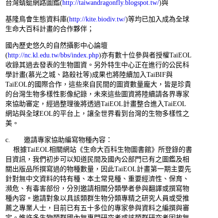
台灣蜻蜓網路圖鑑(
http://taiwandragonfly.blogspot.tw/
)與
基隆鳥會生態資料庫(
http://kite.biodiv.tw/
)等均已加入成為全球
生命大百科計畫的合作夥伴；
國內歷史悠久的自然攝影中心論壇
(
http://nc.kl.edu.tw/bbs/index.php
)亦有數十位參與者授權TaiEOL
收錄其過去發表的生物圖資。另外特生中心正在進行的公民科
學計畫(慕光之城、路殺社等)成果也將陸續加入TaiBIF與
TaiEOL的國際合作，這些來自民間的圖資數量龐大，皆是珍貴
的台灣生物多樣性影像紀錄，未來這些圖資將陸續請各界專家
來協助審定，經過整理後將透過TaiEOL計畫整合進入TaiEOL
網站與全球EOL的平台上，讓全世界看到台灣的生物多樣性之
美。
c. 邀請專家協助編寫物種內容：
根據TaiEOL相關網站《生命大百科生物圖書館》所登錄的書
目資訊，我們初步可以知道民間及國內公部門已有之圖鑑及相
關出版品所撰寫過的物種數量，因此TaiEOL計畫第一期主要先
針對無中文資料的特有種、本土常見種、重要經濟性、保育、
瀕危、有毒害部份，分別邀請相關分類學者參與翻譯或撰寫物
種內容。邀請對象以具該類群生物分類專精之研究人員或受推
薦之專業人士，目前已有五十多位的專家參與資料之編撰與審
定。惟許多生物類群國內無專門研究者或該類群研究者因故無