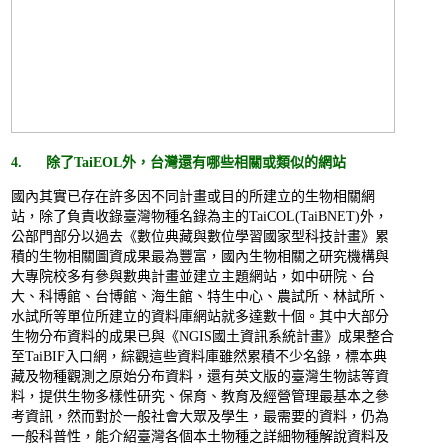
4. 除了TaiEOL外，台灣還有哪些相關或類似的網站
國內其實已存在許多因不同計畫或目的所建立的生物相關網
站，除了負責收錄臺灣物種名錄為主的TaiCOL(TaiBNET)外，
公部門部分以過去《數位典藏與數位學習國家型科技計畫》累
積的生物相關圖資成果最為豐富，國內生物相關之研究機構與
大專院校多有參與數典計畫並建立主題網站，如中研院、台
大、科博館、台博館、海生館、特生中心、農試所、林試所、
水試所等單位所建立的資料庫網站就多達數十個。其中大部分
生物分布資料的成果已與《NGIS國土資訊系統計畫》成果整合
至TaiBIF入口網，綜觀這些資料庫雖然累積不少名錄，標本典
藏及物種觀測之原始分布資料，還有英文版的臺灣生物誌等資
料，提供生物多樣性研究、保育、教育及經營管理最基本之參
考資訊，然而對於一般社會大眾及學生，最需要的資料，仍為
一般科普性，能介紹臺灣各個本土物種之詳細物種解說資料及