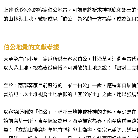
上述形形色色的客家伯公地景，可謂是將祈求神祇庇佑鄉土的
的山林與土地，微縮成以「伯公」為名的一方福蔭，成為深具
伯公地景的文獻考據
大至全庄而小至一家戶所供奉客家伯公，其沿革可追溯至古代
以人造土堆，視為表徵廣博不可遍敬的土地之說：「故封土立
至於，南部客家目前盛行的「冢土伯公」一說，應是源自廖倫
書所記，以土堆視為土地信仰的「宜於冢土」之說，用以強調
以客語所稱的「伯公」，稱呼土地神或社神的史料，至少是在
館前店基一所，東至陳家為界，西至楊家為界，南至店前車路
契：「
立給山排窩坪草地竹塹社墾土衛壽、衛宗兄弟等…透至