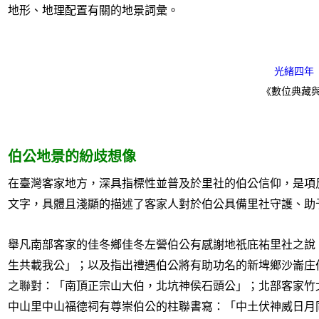
地形、地理配置有關的地景詞彙。
光緒四年
《數位典藏與數
伯公地景的紛歧想像
在臺灣客家地方，深具指標性並普及於里社的伯公信仰，是項
文字，具體且淺顯的描述了客家人對於伯公具備里社守護、助
舉凡南部客家的佳冬鄉佳冬左營伯公有感謝地祇庇祐里社之說
生共載我公」；以及指出禮遇伯公將有助功名的新埤鄉沙崙庄
之聯對：「南頂正宗山大伯，北坑神侯石頭公」；北部客家竹
中山里中山福德祠有尊崇伯公的柱聯書寫：「中土伏神威日月