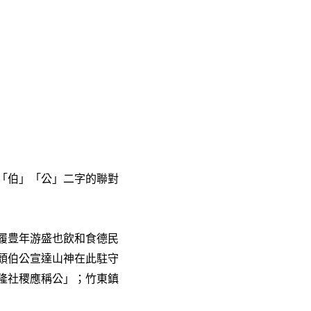
「伯」「公」二字的聯對
履豊年游盛也飲和食德民
頭伯公宣達山神在此駐守
隆社稷應稱公」；竹東鎮