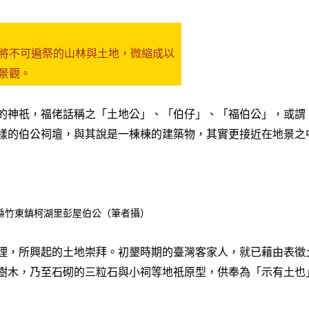
將不可遍祭的山林與土地，微縮成以
景觀。
的神祇，福佬話稱之「土地公」、「伯仔」、「福伯公」，或謂
樣的伯公祠壇，與其說是一棟棟的建築物，其實更接近在地景之
縣竹東鎮柯湖里彭屋伯公（筆者攝）
理，所興起的土地崇拜。初墾時期的臺灣客家人，就已藉由表徵
樹木，乃至石砌的三粒石與小祠等地祇原型，供奉為「示有土也