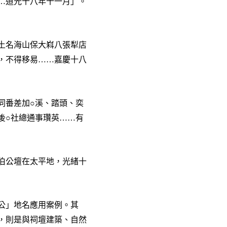
…道光十八年十一月
」。
土名海山保大嵙八張犁店
，不得移易……嘉慶十八
同番差加○溪、踏頭、奕
後○社總通事瓚英……有
伯公壇在太平地，光緒十
公」地名應用案例。其
，則是與祠壇建築、自然