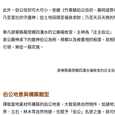
此外，伯公信仰可大可小，依據《竹東鎮伯公信仰、廟祠或祭
乃至里社的守護神；從土地田頭至福祿求財；乃至天兵天將的
舉凡屏東縣萬巒鄉四溝水的公廟福攸宮，主神為「庄主伯公」
家公廳神桌下的龍神伯公為例，規模以及被重視的程度，就相
引領，無從一窺究竟。
屏東縣萬巒鄉四溝水福攸宮的庄主伯
伯公地景與構築類型
擇取當地素材所構築的伯公地景，大致是將自然物件，加諸地
界、立石、林木等自然地貌，在賦予「伯公」名號之後，就可