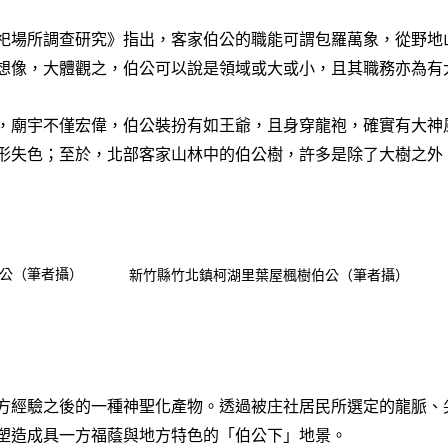
祀場所調查研究》指出，客家伯公的職能可謂包羅萬象，從野地
想像，大體觀之，伯公可以說是領域或大或小，且其職務亦為有
，廟宇不僅宏偉，伯公裝扮有如王爺，且身穿龍袍，確實有大神
形失色；至於，北部客家山林中的伯公樹，許多是除了大樹之外
公（筆者攝）
新竹縣竹北鎮柯湖里葉屋楓樹伯公（筆者攝）
方經驗之後的一種神聖化產物。透過被庄社居民所選定的龍脈、
塑造成具一方福蔭與地方特色的「伯公下」地景。