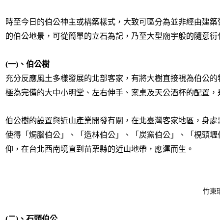
時至今日的伯公神主或構築樣式，大致可區分為並非經由建築
的伯公地景，可從簡單的立石為記，乃至大型廟宇般的隨意衍
(
一)、伯公樹
充分反應風土多樣發展的北部客家，有將大樹直接視為伯公的
極為完備的大中小明堂、左右伸手、案桌及天公酒杯的配置，
伯公樹的設置與近山產業開發有關，在北臺灣客家地區，身處
使得「焗腦伯公」、「造林伯公」、「炭窯伯公」、「梘頭壢
仰，在台北西南境直到苗栗縣的近山地帶，應運而生。
竹東
(
二)、石頭伯公