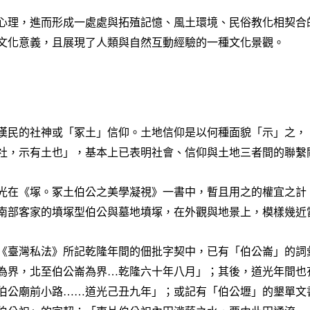
心理，進而形成一處處與拓殖記憶、風土環境、民俗教化相契合
文化意義，且展現了人類與自然互動經驗的一種文化景觀。
漢民的社神或「冢土」信仰。土地信仰是以何種面貌「示」之，
社，示有土也」，基本上已表明社會、信仰與土地三者間的聯繫
光在《塚。冢土伯公之美學凝視》一書中，暫且用之的權宜之計
南部客家的墳塚型伯公與墓地墳塚，在外觀與地景上，模樣幾近
《臺灣私法》所記乾隆年間的佃批字契中，已有「伯公崙」的詞
為界，北至伯公崙為界…乾隆六十年八月」；其後，道光年間也
伯公廟前小路……道光己丑九年
」；或記有「伯公壢」的墾單文