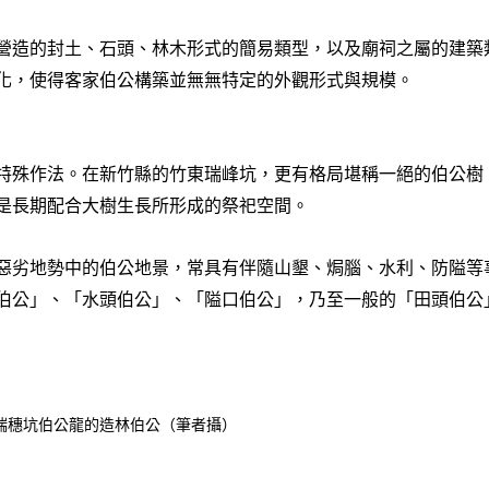
營造的封土、石頭、林木形式的簡易類型，以及廟祠之屬的建築
化，使得客家伯公構築並無無特定的外觀形式與規模。
特殊作法。在新竹縣的竹東瑞峰坑，更有格局堪稱一絕的伯公樹
是長期配合大樹生長所形成的祭祀空間。
惡劣地勢中的伯公地景，常具有伴隨山墾、焗腦、水利、防隘等
伯公」、「水頭伯公」、「隘口伯公」，乃至一般的「田頭伯公
瑞穗坑伯公龍的造林伯公（筆者攝）