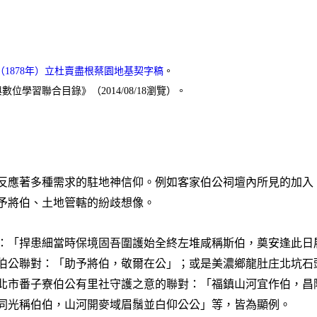
（1878年）立杜賣盡根蔡園地基契字稿
。
位學習聯合目錄》（2014/08/18瀏覽）。
反應著多種需求的駐地神信仰。例如客家伯公祠壇內所見的加入
予將伯、土地管轄的紛歧想像。
：「捍患細當時保境固吾圍護始全終左堆咸稱斯伯，奠安逢此日
伯公聯對：「助予將伯，敬爾在公」；或是美濃鄉龍肚庄北坑石
北市番子寮伯公有里社守護之意的聯對：「福鎮山河宜作伯，昌
同光稱伯伯，山河開麥域眉鬚並白仰公公」等，皆為顯例。