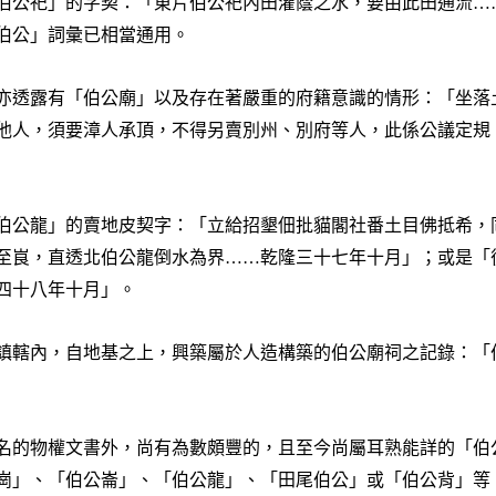
伯公祀」的字契：「
東片伯公祀內田灌蔭之水，要由此田通流…
伯公」詞彙已相當通用。
亦透露有「伯公廟」以及存在著嚴重的府籍意識的情形：「
坐落
他人，須要漳人承頂，不得另賣別州、別府等人，此係公議定規
伯公龍」的賣地皮契字：「
立給招墾佃批貓閣社番土目佛抵希，
至峎，直透北伯公龍倒水為界……乾隆三十七年十月
」；或是「
四十八年十月
」。
鎮轄內，自地基之上，興築屬於人造構築的伯公廟祠之記錄：「
名的物權文書外，尚有為數頗豐的，且至今尚屬耳熟能詳的「伯
崗」、「伯公崙」、「伯公龍」、「田尾伯公」或「伯公背」等