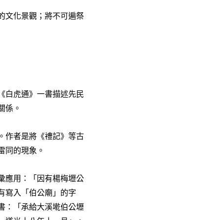
的文化景觀；將不可遍祭
《白虎通》一書描述先民
關係。
。作者是將《禮記》等古
雷同的現象。
彙應用：「因有楊梅壢公
有寫入「伯公廟」的字
書：「
承給大溪墘伯公壢