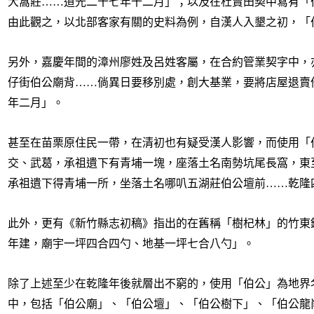
大窩莊……道光二十七年十二月
」；以及在杜賣田契中寫有「
由此觀之，以北部客家有關的史料為例，自漢人入墾之初，「
另外，嘉慶年間的漳州廖姓及呂姓客屬，在合約管業契字中，
仔街伯公廟背……倘異日要移別處，創大基業，要將店屋退賣
年二月
」。
甚至在苗栗原住民一帶，在清初也有疑受漢人影響，而使用「
交、武葛，承祖遺下有青埔一塊，座落土名南勢坑尾長窩，東
承祖遺下得青埔一所，坐落土名哪叭五湖莊伯公壇前……乾隆
此外，更有《新竹縣志初稿》指出的在舊稱「樹杞林」的竹東
年建，廟宇一坪四合四勺、地基一坪七合八勺
」。
除了上述至少在乾隆年後就層出不窮的，使用「伯公」為地界
中，包括「伯公廟」、「伯公壇」、「伯公樹下」、「伯公龍