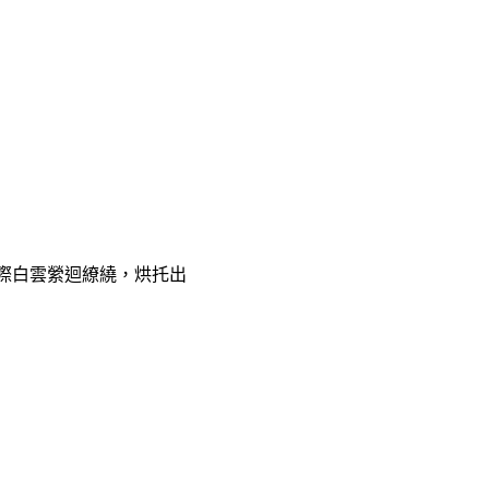
際白雲縈迴繚繞，烘托出