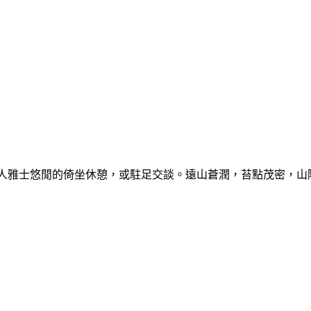
人雅士悠閒的倚坐休憩，或駐足交談。遠山蒼潤，苔點茂密，山