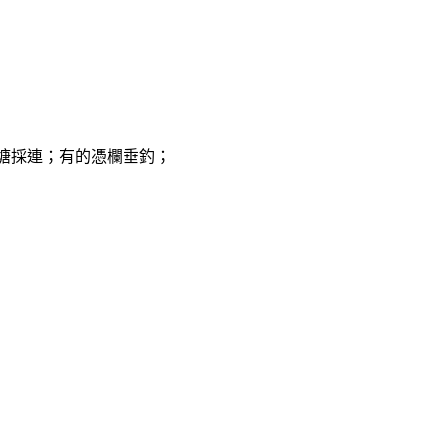
塘採連；有的憑欄垂釣；