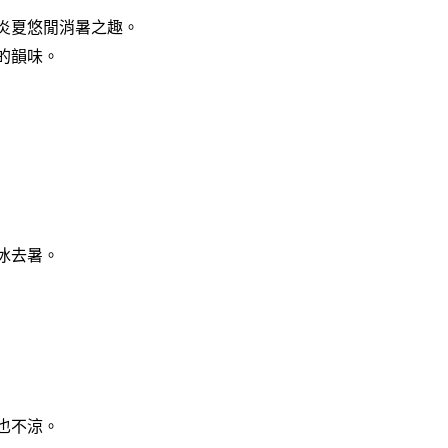
炎夏悠閒消暑之趣。
的韻味。
冰去暑。
也不涼。