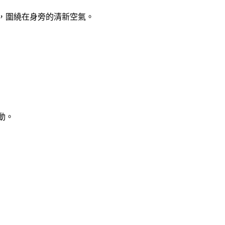
，圍繞在身旁的清新空氣。
動。