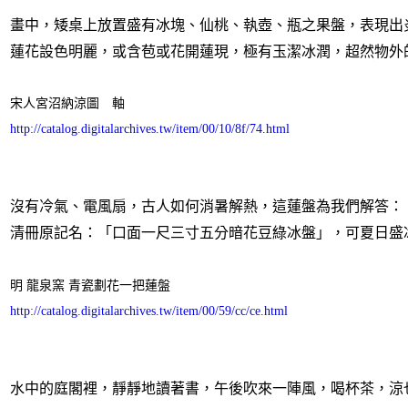
畫中，矮桌上放置盛有冰塊、仙桃、執壺、瓶之果盤，表現出
蓮花設色明麗，或含苞或花開蓮現，極有玉潔冰潤，超然物外
宋人宮沼納涼圖 軸
http://catalog.digitalarchives.tw/item/00/10/8f/74.html
沒有冷氣、電風扇，古人如何消暑解熱，這蓮盤為我們解答：
清冊原記名：「口面一尺三寸五分暗花豆綠冰盤」，可夏日盛
明 龍泉窯 青瓷劃花一把蓮盤
http://catalog.digitalarchives.tw/item/00/59/cc/ce.html
水中的庭閣裡，靜靜地讀著書，午後吹來一陣風，喝杯茶，涼