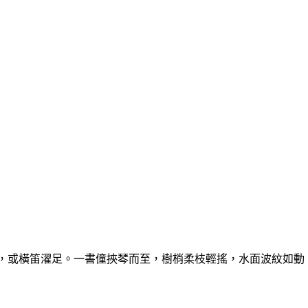
，或橫笛濯足。一書僮挾琴而至，樹梢柔枝輕搖，水面波紋如動