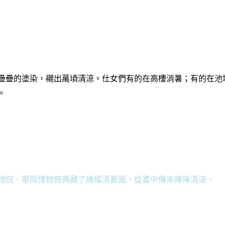
疊疊的塗染，襯出萬頃清涼。仕女們有的在高樓消暑；有的在池
。
物院、華岡博物館典藏了幾幅清夏圖，從畫中傳來陣陣清涼。