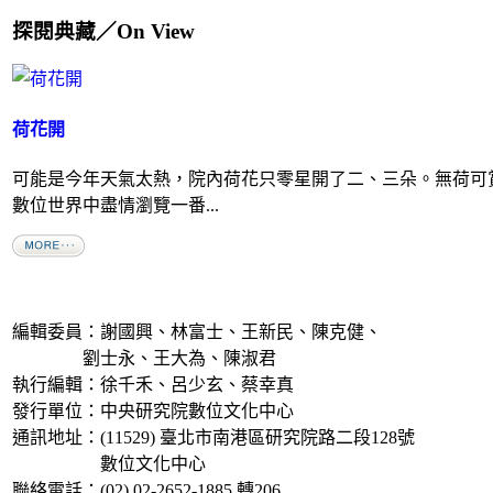
探閱典藏／On View
荷花開
可能是今年天氣太熱，院內荷花只零星開了二、三朵。無荷可
數位世界中盡情瀏覽一番...
編輯委員：謝國興、林富士、王新民、陳克健、
劉士永、王大為、陳淑君
執行編輯：徐千禾、呂少玄、蔡幸真
發行單位：中央研究院數位文化中心
通訊地址：(11529) 臺北市南港區研究院路二段128號
數位文化中心
聯絡電話：(02) 02-2652-1885 轉206