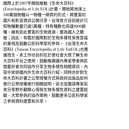
國際上於2007年開始推動《生命大百科》
(Encyclopedia of Life EOL)計畫，開始將地球上
180萬個物種以一物種一網頁的形式，將豐富的
圖片和影音資訊公開分享。台灣官方目前統計已
知物種數量已達5萬種，特有種數也高達8000餘
種，擁有如此豐富的生物資源，實為國人之驕
傲；因此，有鑑於國際對於生物多樣性保育意識
的重視及鼓勵公民科學家的參與，《台灣生命大
百科》(Taiwan Encyclopedia of Life TaiEOL)也應
運而生，本工作坊目的在於使社會大眾了解生命
大百科平台之使用，鼓勵推廣國內專家學者與民
間愛好者共同協作分享生物多樣性相關資訊，內
容中安排國內外生命大百科介紹，同時亦針對生
命大百科計畫之公眾授權方式與政府出版品如何
進行公眾授權進行相關說明。這次並邀請專家前
來分享野外觀察心得與生物多樣性資料之建置經
驗、大眾參與的協作案例，鼓勵更多公民科學家
之參與資料建置和共享。