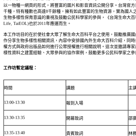
以一物種一網頁的形式，將豐富的圖片和影音資訊公開分享。台灣官方
千種，特有種數也高達8千餘種，擁有如此豐富的生物資源，實為國人
生物多樣性保育意識的重視及鼓勵公民科學家的參與，《台灣生命大百科》(Taiwan
Life‚ TaiEOL)也於2011年應運而生。
本工作坊目的在於使社會大眾了解生命大百科平台之使用，鼓勵推廣國
作分享生物多樣性相關資訊，內容中安排國內外生命大百科介紹，同時
權方式與政府出版品如何進行公眾授權進行相關說明。這次並邀請專家
樣性資料之建置經驗、大眾參與的協作案例，鼓勵更多公民科學家之參
工作坊暫定議程：
時間
講題
主
13:00-13:30
報到入場
13:30-13:35
開幕致詞
邵
13:35-13:40
貴賓致詞
林