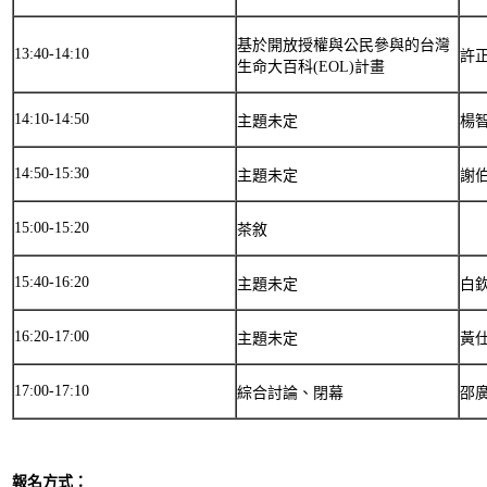
基於開放授權與公民參與的台灣
13:40-14:10
許
生命大百科(EOL)計畫
14:10-14:50
主題未定
楊
14:50-15:30
主題未定
謝
15:00-15:20
茶敘
15:40-16:20
主題未定
白
16:20-17:00
主題未定
黃
17:00-17:10
綜合討論、閉幕
邵
報名方式：