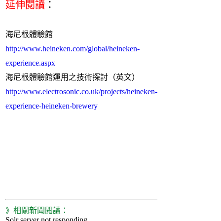
延伸閱讀
：
海尼根體驗館
http://www.heineken.com/global/heineken-
experience.aspx
海尼根體驗館運用之技術探討（英文）
http://www.electrosonic.co.uk/projects/heineken-
experience-heineken-brewery
》相關新聞閱讀：
Solr server not responding