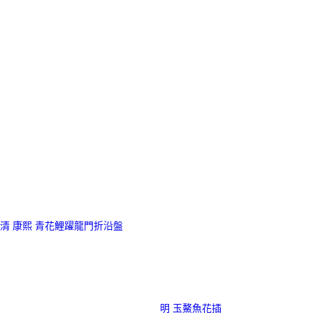
清 康熙 青花鯉躍龍門折沿盤
明 玉鰲魚花插