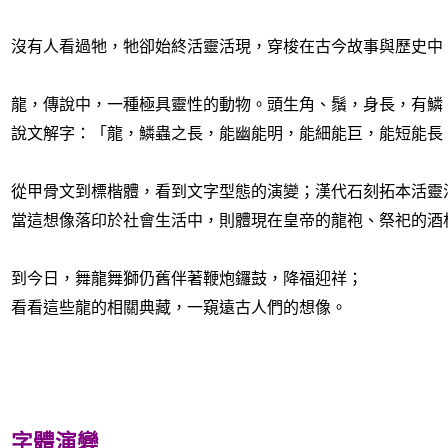
沒有人看過牠，牠卻始終活靈活現，穿梭在古今故事與歷史中
龍，傳說中，一種極具靈性的動物。頭生角、鬚，身長，有鱗
說文解字：「龍，鱗蟲之長，能幽能明，能細能巨，能短能長
從甲骨文到標楷體，看到文字型態的演變；漢代石刻拓本活靈
當這想像落印於社會生活中，則體現在皇帝的龍袍、祭祀的酒
到今日，舞龍舞獅仍舊伴著鞭炮鑼鼓，降福迎祥；
看看這些龍的相關典藏，一窺遠古人們的想像。
字體演變