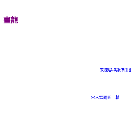
畫龍
宋陳容神龍沛雨
宋人霖雨圖 軸