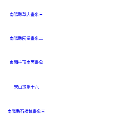
南陽縣草店畫象三
南陽縣阮堂畫象二
東闕柱頂南面畫象
宋山畫象十六
南陽縣石橋鎮畫象三