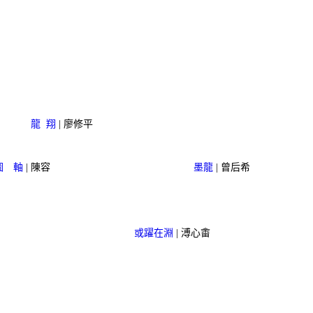
龍 翔
| 廖修平
圖 軸
| 陳容
墨龍
| 曾后希
或躍在淵
| 溥心畬