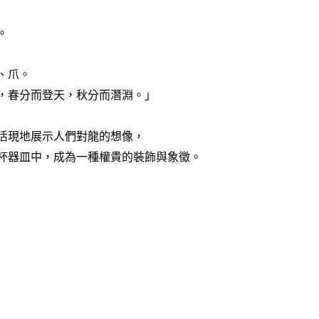
。
、爪。
，春分而登天，秋分而潛淵。」
活現地展示人們對龍的想像，
杯器皿中，成為一種權貴的裝飾與象徵。