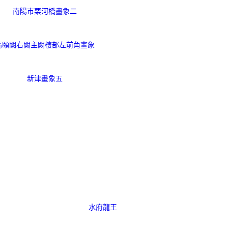
南陽市栗河橋畫象二
高頤闕右闕主闕樓部左前角畫象
新津畫象五
水府龍王