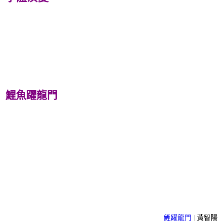
鯉魚躍龍門
鯉躍龍門
| 黃智陽