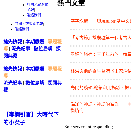
熱門文章
訂閱／取消電
子報
|
聯絡我們
字字珠璣－－與JustFont話中
訂閱／取消電子報
|
聯絡我們
「考古節」談殷墟第一代考古
搶先快報
|
本期嚴選
|
專題報
導
|
流光紀事
|
數位島嶼
|
探
畢姬的歸宿：三千年前的一樁
閱典藏
搶先快報
|
本期嚴選
|
專題報
林洪與他的養生食譜《山家清
導
流光紀事
|
數位島嶼
|
探閱典
島民的鏡頭-鐘永和用攝影，把
藏
海洋的神話，神話的海洋——
衛填海
【專欄引言】大時代下
的小女子
Solr server not responding