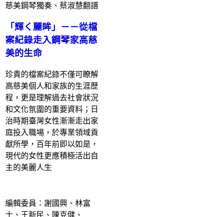
「輝く麗眸」－－從檔
案紀錄走入鋼琴家高慈
美的生命
珍貴的檔案紀錄不僅可瞭解
高慈美個人和家族的生涯歷
程，更是理解過去社會狀況
和文化氛圍的重要資料；日
治時期臺灣女性漸漸走出家
庭投入職場，於專業領域貢
獻所學，百年前即以如是，
現代的女性更應積極活出自
主的美麗人生
編輯委員：謝國興、林富
士、王新民、陳克健、